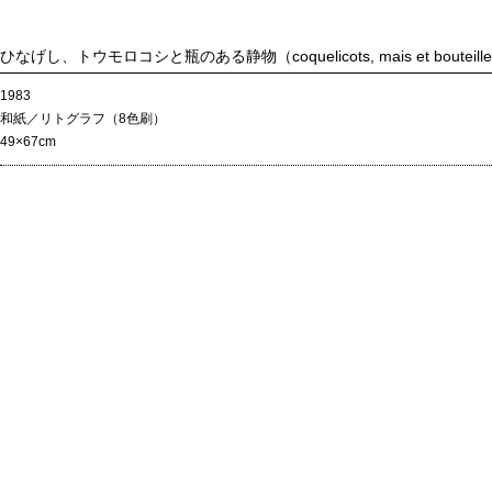
ひなげし、トウモロコシと瓶のある静物（coquelicots, mais et bouteill
1983
和紙／リトグラフ（8色刷）
49×67cm