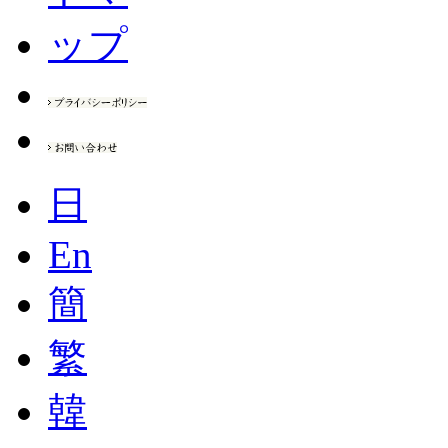
日
En
簡
繁
韓