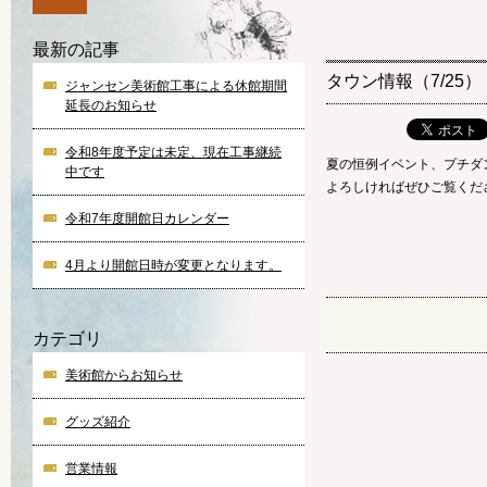
最新の記事
タウン情報（7/25）
ジャンセン美術館工事による休館期間
延長のお知らせ
令和8年度予定は未定、現在工事継続
夏の恒例イベント、プチダ
中です
よろしければぜひご覧くだ
令和7年度開館日カレンダー
4月より開館日時が変更となります。
カテゴリ
美術館からお知らせ
グッズ紹介
営業情報