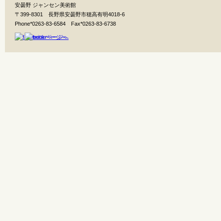
安曇野 ジャンセン美術館
〒399-8301 長野県安曇野市穂高有明4018-6
Phone*0263-83-6584 Fax*0263-83-6738