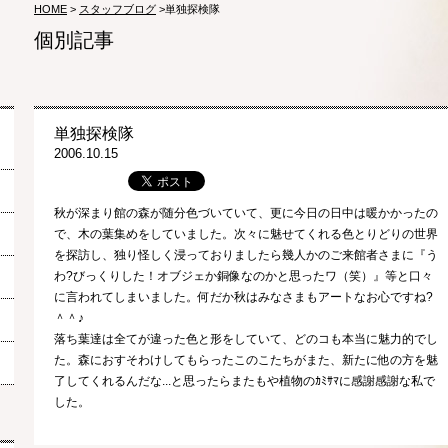
HOME
>
スタッフブログ
>単独探検隊
個別記事
単独探検隊
2006.10.15
秋が深まり館の森が随分色づいていて、更に今日の日中は暖かかったの
で、木の葉集めをしていました。次々に魅せてくれる色とりどりの世界
を探訪し、独り怪しく浸っておりましたら幾人かのご来館者さまに『う
わ?びっくりした！オブジェか銅像なのかと思ったワ（笑）』等と口々
に言われてしまいました。何だか秋はみなさまもアートなお心ですね?
＾＾♪
落ち葉達は全てが違った色と形をしていて、どのコも本当に魅力的でし
た。森におすそわけしてもらったこのこたちがまた、新たに他の方を魅
了してくれるんだな...と思ったらまたもや植物のｶﾐｻﾏに感謝感謝な私で
した。