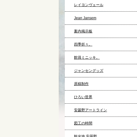
レイヨンヴェール
Jean Jansem
案内掲示板
四季折々。
館員ミニッキ。
ジャンセングッズ
原稿制作
ひろい世界
安曇野アートライン
図工の時間
観光地 安曇野