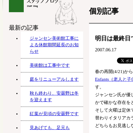
個別記事
最新の記事
明日は最終日
ジャンセン美術館工事に
よる休館期間延長のお知
2007.06.17
らせ
美術館は工事中です
春の再開(4/21)
庭をリニューアルします
Enfants（老人と
す。
秋も終わり、安曇野は冬
ジャンセン氏が優
を迎えます
かで確かな存在を
そして火曜は定休
紅葉が見頃の安曇野です
替わりイタリアカ
どちらもお見逃し
見あげても、足元も