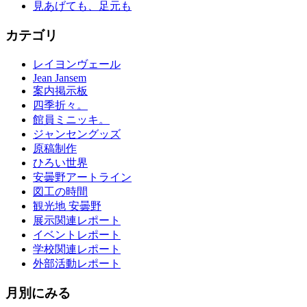
見あげても、足元も
カテゴリ
レイヨンヴェール
Jean Jansem
案内掲示板
四季折々。
館員ミニッキ。
ジャンセングッズ
原稿制作
ひろい世界
安曇野アートライン
図工の時間
観光地 安曇野
展示関連レポート
イベントレポート
学校関連レポート
外部活動レポート
月別にみる