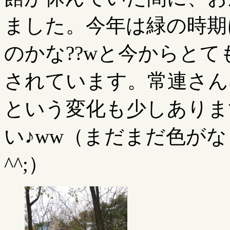
ました。今年は緑の時期
のかな??wと今からと
されています。常連さん
という変化も少しありま
い♪ww（まだまだ色が
^^;）