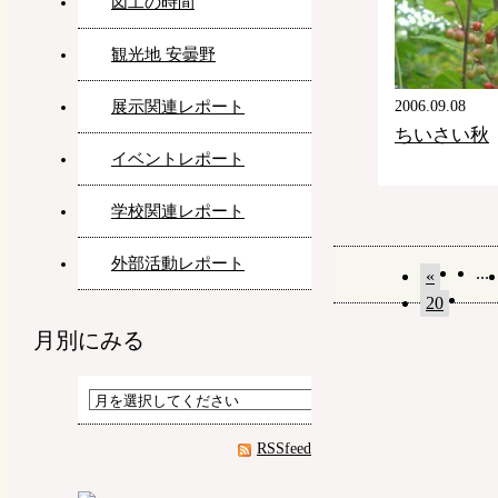
図工の時間
観光地 安曇野
展示関連レポート
2006.09.08
ちいさい秋
イベントレポート
学校関連レポート
外部活動レポート
...
«
20
月別にみる
RSSfeed