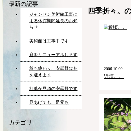
最新の記事
四季折々。
ジャンセン美術館工事に
よる休館期間延長のお知
らせ
美術館は工事中です
庭をリニューアルします
秋も終わり、安曇野は冬
2006.10.09
を迎えます
近頃。。
紅葉が見頃の安曇野です
見あげても、足元も
カテゴリ