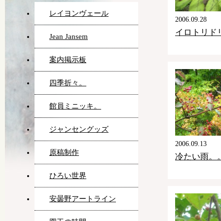
レイヨンヴェール
2006.09.28
イロトリド
Jean Jansem
案内掲示板
四季折々。
館員ミニッキ。
ジャンセングッズ
2006.09.13
原稿制作
冷たい雨。
ひろい世界
安曇野アートライン