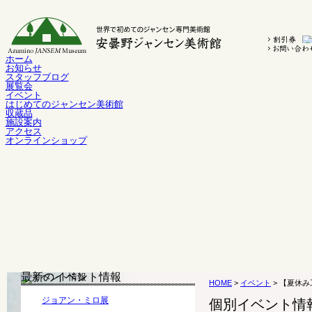
ホーム
お知らせ
スタッフブログ
展覧会
イベント
はじめてのジャンセン美術館
収蔵品
施設案内
アクセス
オンラインショップ
最新のイベント情報
HOME
>
イベント
> 【夏休
ジョアン・ミロ展
個別イベント情