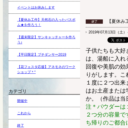
イベントはお休みします
【夏休み工作】天然石の入ったバスボ
【夏休み
ム★を作ろう！
2019年07月13日（土）
【週末限定】サンキャッチャーを作ろ
う♪
子供たちも大好
【平日限定】プチダンサー2019
は、湯船に入れ
回復や美肌の効
【花フェスタ応援】アネモネのワーク
ショップ＊*
りがします。こ
１度に２つ出来
はお土産または
カテゴリ
か。（作品は当
開催中
注＊パウダーは
これから
２つ分の容量で
ち帰りのご都合
終了