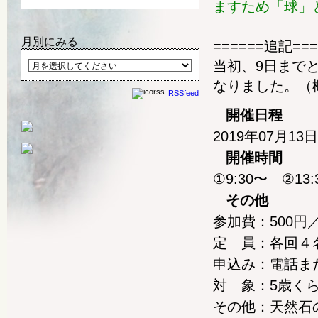
ますため「球」
月別にみる
======追記===
当初、9日まで
なりました。（
RSSfeed
開催日程
2019年07月1
開催時間
①9:30〜 ②13:
その他
参加費：500円
定 員：各回４
申込み：電話ま
対 象：5歳く
その他：天然石