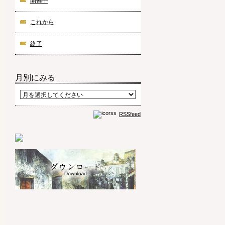
開催中
これから
終了
月別にみる
RSSfeed