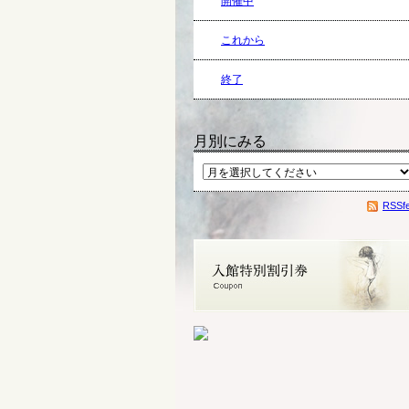
開催中
これから
終了
月別にみる
RSSf