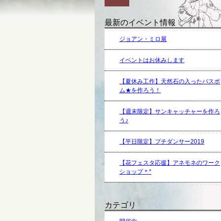
最新のイベント情報
ジョアン・ミロ展
イベントはお休みします
【夏休み工作】天然石の入ったバスボ
ム★を作ろう！
【週末限定】サンキャッチャーを作ろ
う♪
【平日限定】プチダンサー2019
【花フェスタ応援】アネモネのワーク
ショップ＊*
カテゴリ