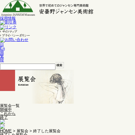
採用情報
日
En
簡
繁
韓
展覧会一覧
開催中
これから
終了
HOME
> 展覧会 > 終了した展覧会
終了した展覧会